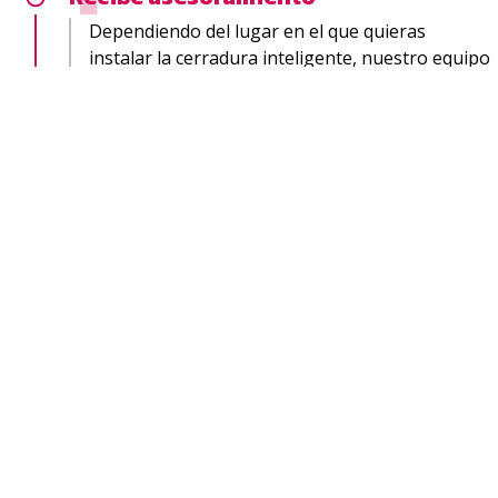
Dependiendo del lugar en el que quieras
instalar la cerradura inteligente, nuestro equipo
de cerrajeros te asesorará sobre
el modelo o
la marca que mejor se ajuste a tus
necesidades
. Disponemos de variedad de tipos
de cerraduras electrónicas, por lo que siempre
encontraremos la idónea para tu casa, tu
vivienda turística, tu empresa...
Pide presupuesto
Somos expertos en la instalación de cerraduras
electrónicas en Vigo y alrededores, por lo que te
podremos ofrecer
el precio más económico
del mercado
. Una vez elegido el modelo de
cerradura que quieres, te presentaremos un
presupuesto totalmente a medida.
Realizamos la instalación
Una vez que nuestro cliente ha aceptado el
presupuesto, nos encargaremos de la