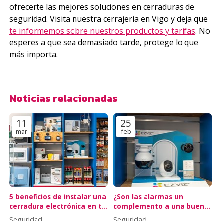
ofrecerte las mejores soluciones en cerraduras de
seguridad. Visita nuestra cerrajería en Vigo y deja que
te informemos sobre nuestros productos y tarifas
. No
esperes a que sea demasiado tarde, protege lo que
más importa.
Noticias relacionadas
11
25
mar
feb
5 beneficios de instalar una
¿Son las alarmas un
cerradura electrónica en tu
complemento a una buena
piso turístico
cerradura?
Seguridad
Seguridad