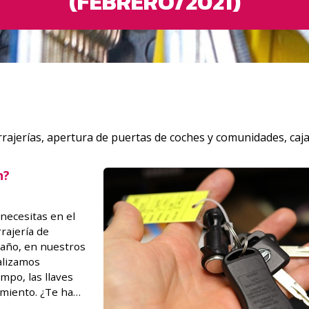
(FEBRERO/2021)
rajerías, apertura de puertas de coches y comunidades, caja
n?
 necesitas en el
rajería de
l año, en nuestros
alizamos
mpo, las llaves
amiento. ¿Te ha
ave de tu vehículo