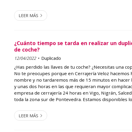
reparar o ...
LEER MÁS
¿Cuánto tiempo se tarda en realizar un dupli
de coche?
12/04/2022
Duplicado
¿Has perdido las llaves de tu coche? ¿Necesitas una co
No te preocupes porque en Cerrajería Veloz hacemos 
nombre y no tardaremos más de 15 minutos en hacer las
y unas dos horas en las que requieran mayor complica
empresa de cerrajería 24 horas en Vigo, Nigrán, Salce
toda la zona sur de Pontevedra. Estamos disponibles lo
solventar todo sus problemas de apertura de puertas,
cerradura, duplic...
LEER MÁS