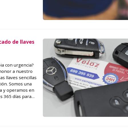
cado de llaves
pia con urgencia?
honor a nuestro
 llaves sencillas
ción. Somos una
da y operamos en
s 365 días para
 cambios de