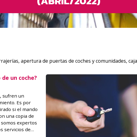
(ABRIL/2022)
rajerías, apertura de puertas de coches y comunidades, caja
 de un coche?
, sufren un
miento. Es por
tirado si el mando
on una copia de
oz somos expertos
s servicios de
s avanzada para