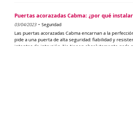
Puertas acorazadas Cabma: ¿por qué instalar
03/04/2023
Seguridad
Las puertas acorazadas Cabma encarnan a la perfección
pide a una puerta de alta seguridad: fiabilidad y resiste
intentos de intrusión. No tienen absolutamente nada q
puertas tradicionales, fácilmente penetrables en la actu
proporcionan un nivel de confort y confianza desconoci
En comparación con otras alternativas del mercado, la
acorazadas Cabma tienen todo lo que venía buscando. 
detalles ahora ...
LEER MÁS