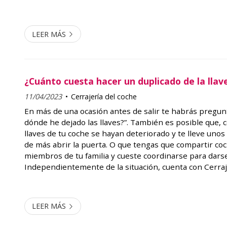
importante prestarle atención la batería del mando pa
problemas y que un d...
LEER MÁS
¿Cuánto cuesta hacer un duplicado de la llav
11/04/2023
Cerrajería del coche
En más de una ocasión antes de salir te habrás pregun
dónde he dejado las llaves?”. También es posible que, c
llaves de tu coche se hayan deteriorado y te lleve unos
de más abrir la puerta. O que tengas que compartir coc
miembros de tu familia y cueste coordinarse para darse 
Independientemente de la situación, cuenta con Cerraj
prevenirla o enmendarla. Por eso hoy queremos hablar
importancia de tener co...
LEER MÁS