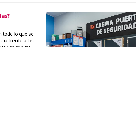
las?
 todo lo que se
ncia frente a los
ue ver con las
alidad, y le
do hasta la fecha.
s puertas
¡Y le damos más