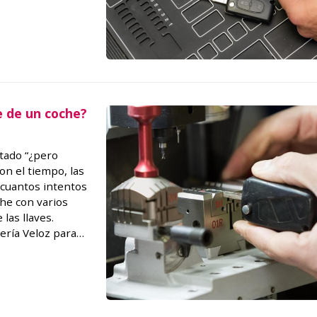
ra prevenir estos
e de un coche?
tado “¿pero
on el tiempo, las
 cuantos intentos
he con varios
las llaves.
ería Veloz para
te de la