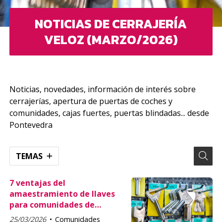
NOTICIAS DE CERRAJERÍA
VELOZ (MARZO/2026)
Noticias, novedades, información de interés sobre
cerrajerías, apertura de puertas de coches y
comunidades, cajas fuertes, puertas blindadas... desde
Pontevedra
TEMAS
7 ventajas del
amaestramiento de llaves
para comunidades de
vecinos
25/03/2026
Comunidades