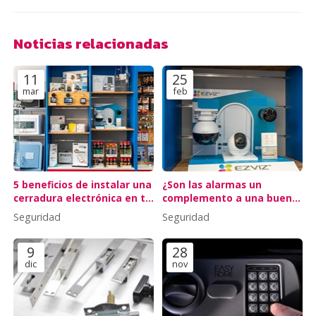
Noticias relacionadas
11
25
mar
feb
5 beneficios de instalar una
¿Son las alarmas un
cerradura electrónica en tu
complemento a una buena
piso turístico
cerradura?
Seguridad
Seguridad
9
28
dic
nov