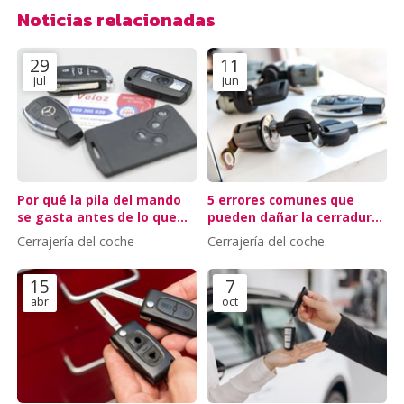
Noticias relacionadas
29
11
jul
jun
Por qué la pila del mando
5 errores comunes que
se gasta antes de lo que
pueden dañar la cerradura
crees
de tu coche
Cerrajería del coche
Cerrajería del coche
15
7
abr
oct