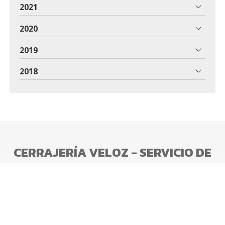
2021
2020
2019
2018
CERRAJERÍA VELOZ - SERVICIO DE
CERRAJEROS
Cerrajería Veloz ofrecemos un servicio de cerrajería
con profesionales cualificados. Realizamos duplicados
de llaves y mandos, suministramos cajas fuertes y nos