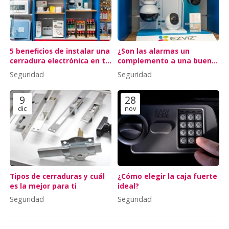
5 beneficios de instalar una
¿Son las alarmas un
cerradura electrónica en tu
complemento a una buena
piso turístico
cerradura?
Seguridad
Seguridad
9
28
dic
nov
Tipos de cerraduras y cuál
¿Cómo elegir la caja fuerte
es la mejor para ti
ideal?
Seguridad
Seguridad