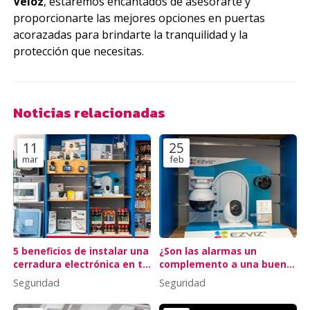
Veloz
, estaremos encantados de asesorarte y
proporcionarte las mejores opciones en puertas
acorazadas para brindarte la tranquilidad y la
protección que necesitas.
Noticias relacionadas
11
25
mar
feb
5 beneficios de instalar una
¿Son las alarmas un
cerradura electrónica en tu
complemento a una buena
piso turístico
cerradura?
Seguridad
Seguridad