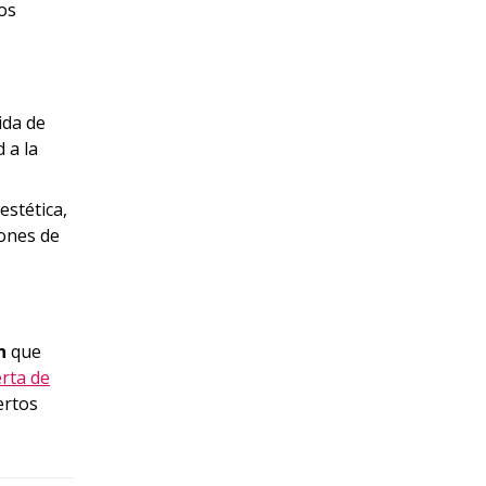
los
ida de
 a la
estética,
iones de
n
que
erta de
ertos