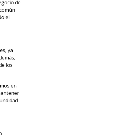
egocio de
n común
o el
es, ya
Además,
de los
amos en
mantener
fundidad
a