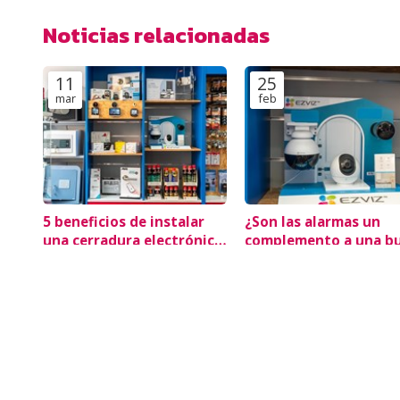
Noticias relacionadas
11
25
mar
feb
5 beneficios de instalar
¿Son las alarmas un
una cerradura electrónica
complemento a una b
en tu piso turístico
cerradura?
Seguridad
Seguridad