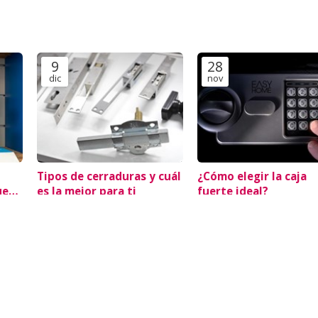
9
28
dic
nov
Tipos de cerraduras y cuál
¿Cómo elegir la caja
uena
es la mejor para ti
fuerte ideal?
Seguridad
Seguridad