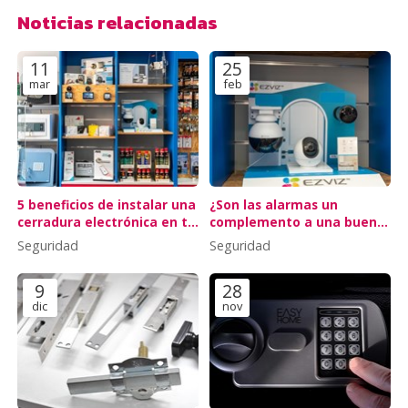
Noticias relacionadas
11
25
mar
feb
5 beneficios de instalar una
¿Son las alarmas un
cerradura electrónica en tu
complemento a una buena
piso turístico
cerradura?
Seguridad
Seguridad
9
28
dic
nov