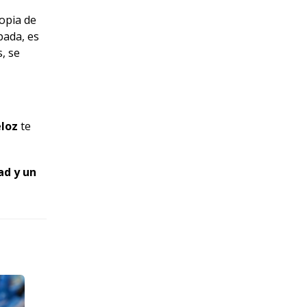
copia de
pada, es
, se
eloz
te
ad y un