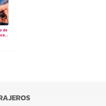
o de
acer
RRAJEROS