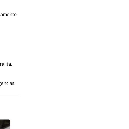
ctamente
alita,
encias.