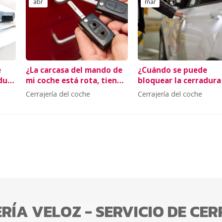
abr
mar
e
¿La carcasa del mando de
¿Cuándo se puede
dura
mi coche está rota, tiene
bloquear la cerradura
solución?
mi coche?
Cerrajería del coche
Cerrajería del coche
RÍA VELOZ - SERVICIO DE CE