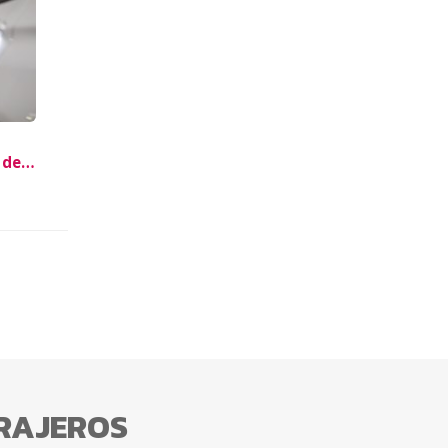
 de
RRAJEROS