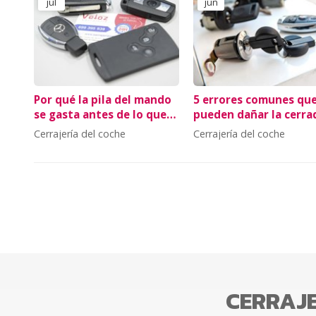
jul
jun
Por qué la pila del mando
5 errores comunes qu
se gasta antes de lo que
pueden dañar la cerra
crees
de tu coche
Cerrajería del coche
Cerrajería del coche
CERRAJE